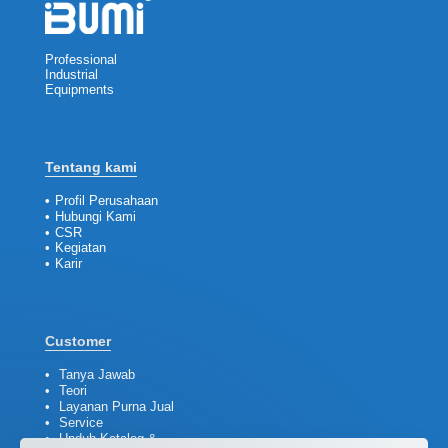
Professional
Industrial
Equipments
Tentang kami
•
Profil Perusahaan
•
Hubungi Kami
•
CSR
•
Kegiatan
•
Karir
Customer
Customer support kami akan segera terhubung
•
Tanya Jawab
dengan Anda.
•
Teori
•
Layanan Purna Jual
•
Service
•
Unduh Katalog &