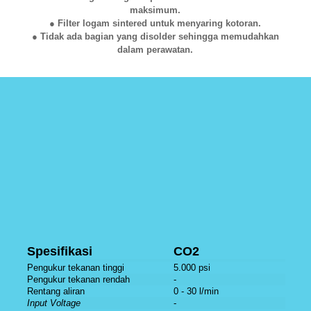
maksimum.
● Filter logam sintered untuk menyaring kotoran.
● Tidak ada bagian yang disolder sehingga memudahkan
dalam perawatan.
Spesifikasi
CO2
Pengukur tekanan tinggi
5.000 psi
Pengukur tekanan rendah
-
Rentang aliran
0 - 30 l/min
Input Voltage
-