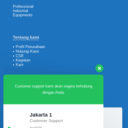
Professional
Industrial
Equipments
Tentang kami
Customer support kami akan segera terhubung
•
Profil Perusahaan
dengan Anda.
•
Hubungi Kami
•
CSR
•
Kegiatan
•
Karir
Jakarta 1
Customer Support
Available
Customer
Jakarta 2
•
Tanya Jawab
•
Teori
Customer Support
•
Layanan Purna Jual
Available
•
Service
•
Unduh Katalog &
Company Profile
Surabaya
Customer Support