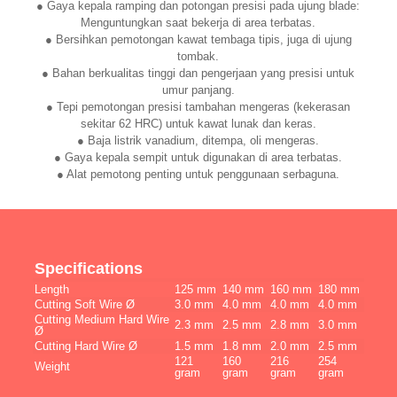
● Gaya kepala ramping dan potongan presisi pada ujung blade:
Menguntungkan saat bekerja di area terbatas.
● Bersihkan pemotongan kawat tembaga tipis, juga di ujung
tombak.
● Bahan berkualitas tinggi dan pengerjaan yang presisi untuk
umur panjang.
● Tepi pemotongan presisi tambahan mengeras (kekerasan
sekitar 62 HRC) untuk kawat lunak dan keras.
● Baja listrik vanadium, ditempa, oli mengeras.
● Gaya kepala sempit untuk digunakan di area terbatas.
● Alat pemotong penting untuk penggunaan serbaguna.
Specifications
Length
125 mm
140 mm
160 mm
180 mm
Cutting Soft Wire Ø
3.0 mm
4.0 mm
4.0 mm
4.0 mm
Cutting Medium Hard Wire
2.3 mm
2.5 mm
2.8 mm
3.0 mm
Ø
Cutting Hard Wire Ø
1.5 mm
1.8 mm
2.0 mm
2.5 mm
121
160
216
254
Weight
gram
gram
gram
gram