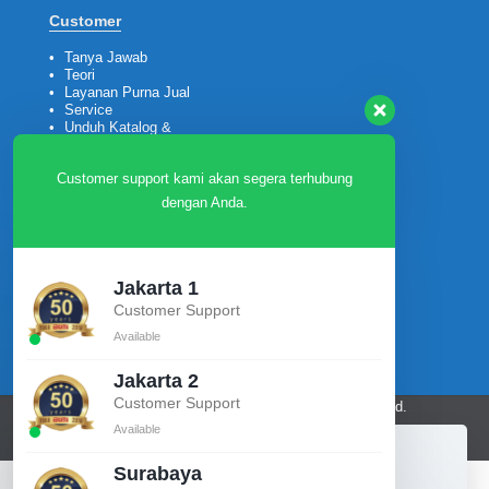
Customer
•
Tanya Jawab
•
Teori
•
Layanan Purna Jual
•
Service
•
Unduh Katalog &
Company Profile
Customer support kami akan segera terhubung
dengan Anda.
Ikuti kami
Jakarta 1
Customer Support
Available
Jakarta 2
Customer Support
PT Bumi Teknik Utama © 2026. All rights reserved.
Available
Surabaya