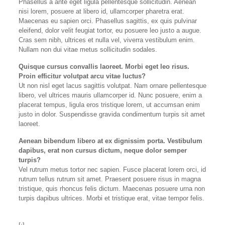
Phasellus a ante eget ligula pellentesque sollicitudin. Aenean
nisi lorem, posuere at libero id, ullamcorper pharetra erat.
Maecenas eu sapien orci. Phasellus sagittis, ex quis pulvinar
eleifend, dolor velit feugiat tortor, eu posuere leo justo a augue.
Cras sem nibh, ultrices et nulla vel, viverra vestibulum enim.
Nullam non dui vitae metus sollicitudin sodales.
Quisque cursus convallis laoreet. Morbi eget leo risus.
Proin efficitur volutpat arcu vitae luctus?
Ut non nisl eget lacus sagittis volutpat. Nam ornare pellentesque
libero, vel ultrices mauris ullamcorper id. Nunc posuere, enim a
placerat tempus, ligula eros tristique lorem, ut accumsan enim
justo in dolor. Suspendisse gravida condimentum turpis sit amet
laoreet.
Aenean bibendum libero at ex dignissim porta. Vestibulum
dapibus, erat non cursus dictum, neque dolor semper
turpis?
Vel rutrum metus tortor nec sapien. Fusce placerat lorem orci, id
rutrum tellus rutrum sit amet. Praesent posuere risus in magna
tristique, quis rhoncus felis dictum. Maecenas posuere urna non
turpis dapibus ultrices. Morbi et tristique erat, vitae tempor felis.