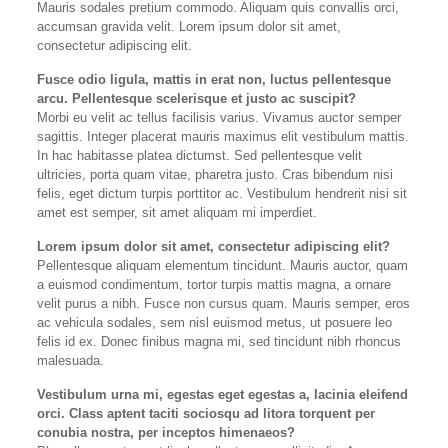
Mauris sodales pretium commodo. Aliquam quis convallis orci,
accumsan gravida velit. Lorem ipsum dolor sit amet,
consectetur adipiscing elit.
Fusce odio ligula, mattis in erat non, luctus pellentesque
arcu. Pellentesque scelerisque et justo ac suscipit?
Morbi eu velit ac tellus facilisis varius. Vivamus auctor semper
sagittis. Integer placerat mauris maximus elit vestibulum mattis.
In hac habitasse platea dictumst. Sed pellentesque velit
ultricies, porta quam vitae, pharetra justo. Cras bibendum nisi
felis, eget dictum turpis porttitor ac. Vestibulum hendrerit nisi sit
amet est semper, sit amet aliquam mi imperdiet.
Lorem ipsum dolor sit amet, consectetur adipiscing elit?
Pellentesque aliquam elementum tincidunt. Mauris auctor, quam
a euismod condimentum, tortor turpis mattis magna, a ornare
velit purus a nibh. Fusce non cursus quam. Mauris semper, eros
ac vehicula sodales, sem nisl euismod metus, ut posuere leo
felis id ex. Donec finibus magna mi, sed tincidunt nibh rhoncus
malesuada.
Vestibulum urna mi, egestas eget egestas a, lacinia eleifend
orci. Class aptent taciti sociosqu ad litora torquent per
conubia nostra, per inceptos himenaeos?