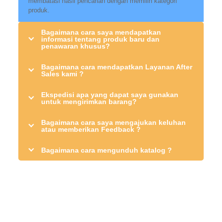
membatasi hasil pencarian dengan memilih kategori
produk.
Bagaimana cara saya mendapatkan
informasi tentang produk baru dan
penawaran khusus?
Bagaimana cara mendapatkan Layanan After
Sales kami ?
Ekspedisi apa yang dapat saya gunakan
untuk mengirimkan barang?
Bagaimana cara saya mengajukan keluhan
atau memberikan Feedback ?
Bagaimana cara mengunduh katalog ?