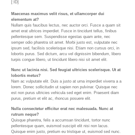
[:ID]
Maecenas maximus velit risus, et ullamcorper dui
elementum at?
Nullam quis faucibus lectus, nec auctor orci. Fusce a quam sit
amet erat ultrices imperdiet. Fusce in tincidunt tellus, finibus
pellentesque sem. Suspendisse egestas quam ante, nec
semper odio pharetra sit amet. Morbi justo est, vulputate nec
ipsum sed, facilisis scelerisque nisi. Etiam non cursus orci, in
lobortis purus. Sed dictum, arcu vel dignissim bibendum, libero
turpis congue libero, ut tincidunt libero nisi sit amet elit.
Nunc ut lacinia nisi. Sed feugiat ultricies scelerisque. Ut at
lobortis metus?
Nam ac vulputate elit. Duis a justo at urna imperdiet viverra a a
lorem. Donec sollicitudin ut sapien non pulvinar. Quisque nec
est non purus ultricies vehicula sed eget enim. Praesent diam
purus, pretium et elit ac, rhoncus posuere elit.
Nulla consectetur efficitur erat nec malesuada. Nunc at
rutrum neque?
Quisque pharetra, felis a accumsan tincidunt, tortor nunc
pellentesque quam, euismod suscipit elit nisi non lacus.
Quisque enim justo, pretium eu tristique ut, euismod sed nunc.