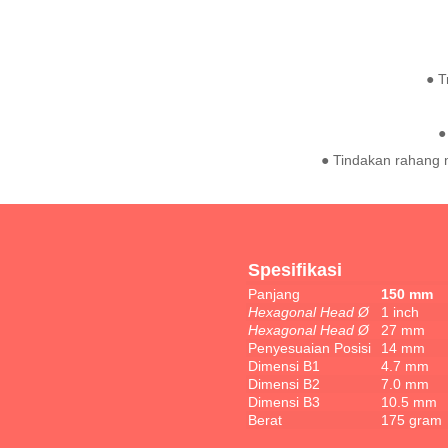
● T
●
● Tindakan rahang 
Spesifikasi
Panjang
150 mm
Hexagonal Head Ø
1 inch
Hexagonal Head Ø
27 mm
Penyesuaian Posisi
14 mm
Dimensi B1
4.7 mm
Dimensi B2
7.0 mm
Dimensi B3
10.5 mm
Berat
175 gram