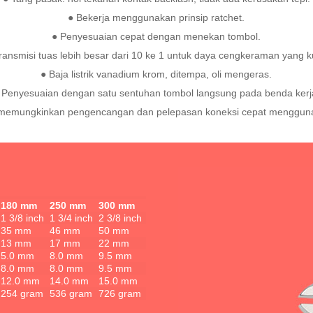
● Bekerja menggunakan prinsip ratchet.
● Penyesuaian cepat dengan menekan tombol.
ransmisi tuas lebih besar dari 10 ke 1 untuk daya cengkeraman yang k
● Baja listrik vanadium krom, ditempa, oli mengeras.
 Penyesuaian dengan satu sentuhan tombol langsung pada benda kerj
memungkinkan pengencangan dan pelepasan koneksi cepat menggunak
180 mm
250 mm
300 mm
1 3/8 inch
1 3/4 inch
2 3/8 inch
35 mm
46 mm
50 mm
13 mm
17 mm
22 mm
5.0 mm
8.0 mm
9.5 mm
8.0 mm
8.0 mm
9.5 mm
12.0 mm
14.0 mm
15.0 mm
254 gram
536 gram
726 gram