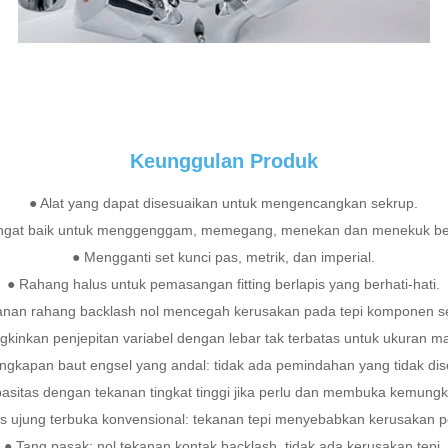
Keunggulan Produk
● Alat yang dapat disesuaikan untuk mengencangkan sekrup.
ngat baik untuk menggenggam, memegang, menekan dan menekuk be
● Mengganti set kunci pas, metrik, dan imperial.
● Rahang halus untuk pemasangan fitting berlapis yang berhati-hati.
anan rahang backlash nol mencegah kerusakan pada tepi komponen sen
kinkan penjepitan variabel dengan lebar tak terbatas untuk ukuran m
ngkapan baut engsel yang andal: tidak ada pemindahan yang tidak dis
itas dengan tekanan tingkat tinggi jika perlu dan membuka kemungkina
as ujung terbuka konvensional: tekanan tepi menyebabkan kerusakan 
● Tang pasak: nol tekanan kontak backlash, tidak ada kerusakan tepi.