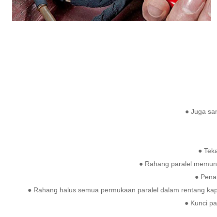
● Juga sa
● Tek
● Rahang paralel memung
● Pena
● Rahang halus semua permukaan paralel dalam rentang kapas
● Kunci p