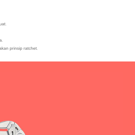
uat.
a.
an prinsip ratchet.